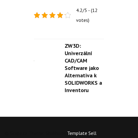
4.2/5 - (12
votes)
ZW3D:
Univerzální
CAD/CAM
Software jako
Alternativa k
SOLIDWORKS a
Inventoru
© Grapz.cz Theme: Shubhu by
Template Sell
.