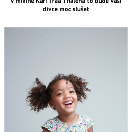
V mikině Kari Traa Thalena to bude vaší
dívce moc slušet