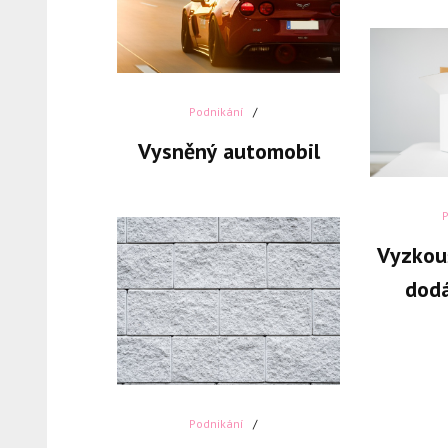
Podnikání
Vysněný automobil
Vyzkou
dodá
Podnikání