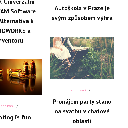
 Univerzální
Autoškola v Praze je
AM Software
svým způsobem výhra
Alternativa k
IDWORKS a
nventoru
Podnikání
Pronájem party stanu
Podnikání
na svatbu v chatové
ting is fun
oblasti