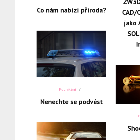
ZW3D:
Co nám nabízí příroda?
CAD/C
jako 
SOL
I
Podnikání
Nenechte se podvést
Shoo