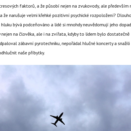
tresových faktorů, a že působí nejen na zvukovody, ale především 
a že narušuje velmi křehké pozitivní psychické rozpoložení?
Dlouh
 hluku bývá podceňováno a lidé si mnohdy neuvědomují jeho dopad
y nejen na člověka, ale i na zvířata, kdyby to lidem bylo dostatečn
dpaloval zábavní pyrotechniku, nepořádal hlučné koncerty a snažil
dhlučnit naše příbytky.