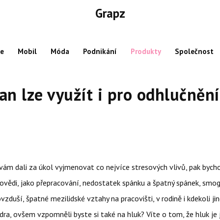
Grapz
ce
Mobil
Móda
Podnikání
Produkty
Společnost
an lze využít i pro odhlučnění
ám dali za úkol vyjmenovat co nejvíce stresových vlivů, pak by
ovědi, jako přepracování, nedostatek spánku a špatný spánek, smog
vzduší, špatné mezilidské vztahy na pracovišti, v rodině i kdekoli jin
ra, ovšem vzpomněli byste si také na hluk? Víte o tom, že hluk je