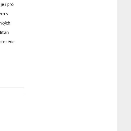
e i pro
pem v
enkých
litan
arosérie