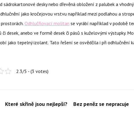
d sádrokartonové desky nebo dřevěná obložení z palubek a vhodný j
dhlučnění jako kročejovou vrstvu například mezi podlahou a stro
 prostorách.
Odhlučňovací molitan
se vyrábí například v podobě t
 či desek, anebo ve formě desek či pásů s kuželovými výstupky. Mo
bí jako tepelný izolant. Tato řešení se osvědčila i při odhlučnění k
2.3/5 - (3 votes)
Které skříně jsou nejlepší?
Bez peněz se nepracuje