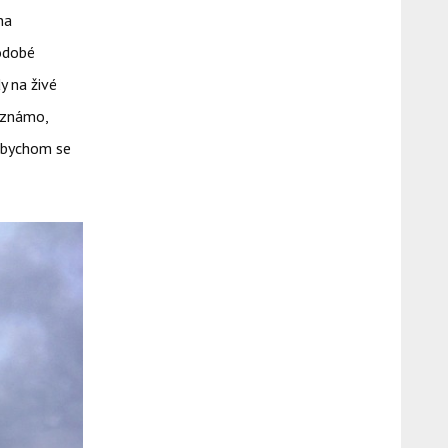
na
odobé
y na živé
ě známo,
i bychom se