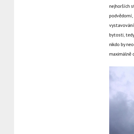
nejhorších s
podvědomí, 
vystavování
bytosti, ted
nikdo by neo
maximálně o