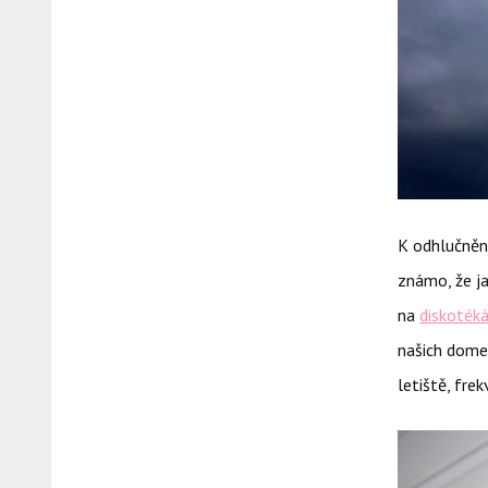
K odhlučněn
známo, že j
na
diskoték
našich domec
letiště, fre