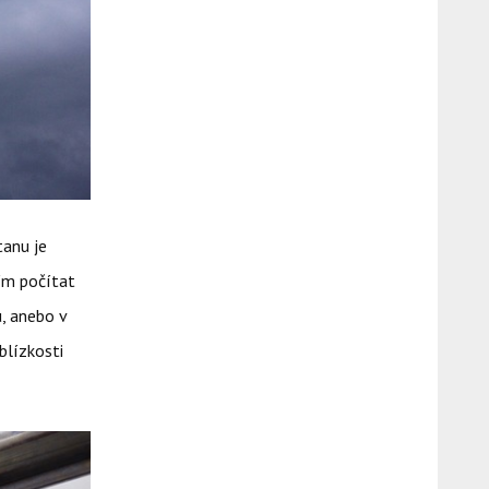
tanu je
ním počítat
, anebo v
blízkosti