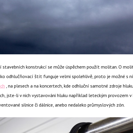
í stavebních konstrukcí se může úspěchem použít molitan. O moli
ako odhlučňovací štít funguje velmi spolehlivě, proto je možné s 
ách
, na plesech a na koncertech, kde odhluční samotné zdroje hluku
h, jste-li v nich vystavováni hluku například leteckým provozem v 
kventované silnice či dálnice, anebo nedaleko průmyslových zón.