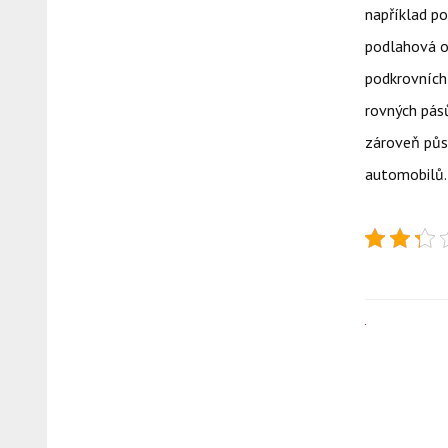
například po
podlahová o
podkrovních
rovných pásů
zároveň půso
automobilů.