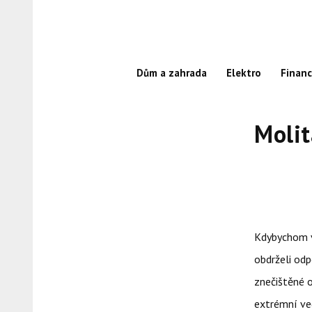
Skip
to
content
Dům a zahrada
Elektro
Finan
Molit
Kdybychom v
obdrželi odp
znečištěné o
extrémní ved