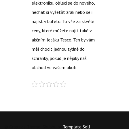
elektroniku, obléci se do nového,
nechat si vyšetřit zrak nebo se i
najíst v bufetu. To vše za skvělé
ceny, které můžete najít také v
akčním letáku Tesco
. Ten by vám
měl chodit jednou týdně do
schránky, pokud je nějaký náš
obchod ve vašem okolí.
© Grapz.cz Theme: Shubhu by
Template Sell
.