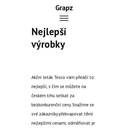
Skip
Grapz
to
content
Nejlepší
výrobky
Akční leták Tesco vám přináší to
nejlepší, s čím se můžete na
českém trhu setkat za
bezkonkurenční ceny. Snažíme se
své zákazníky překvapovat těmi
nejlepšími cenami, odměňovat je