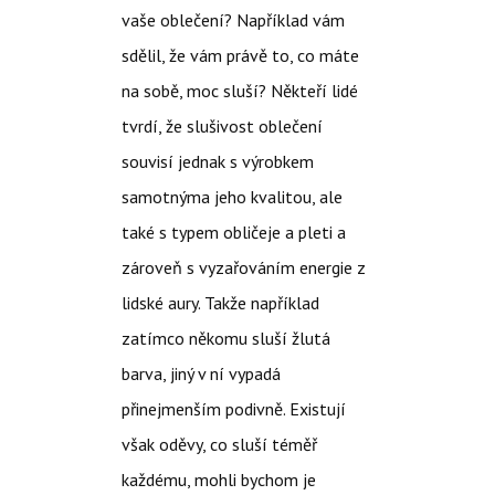
vaše oblečení? Například vám
sdělil, že vám právě to, co máte
na sobě, moc sluší? Někteří lidé
tvrdí, že slušivost oblečení
souvisí jednak s výrobkem
samotnýma jeho kvalitou, ale
také s typem obličeje a pleti a
zároveň s vyzařováním energie z
lidské aury. Takže například
zatímco někomu sluší žlutá
barva, jiný v ní vypadá
přinejmenším podivně.
Existují
však oděvy, co sluší téměř
každému, mohli bychom je