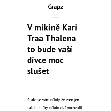
Skip
Grapz
to
content
V mikině Kari
Traa Thalena
to bude vaší
dívce moc
slušet
Stalo se vám někdy, že vám jen
tak, bezděky, někdo cizí pochválil