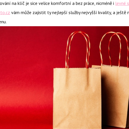
vání na klíč je sice velice komfortní a bez práce, nicméně i
levné 
to.cz
vám může zajistit ty nejlepší služby nejvyšší kvality, a ještě 
enu.