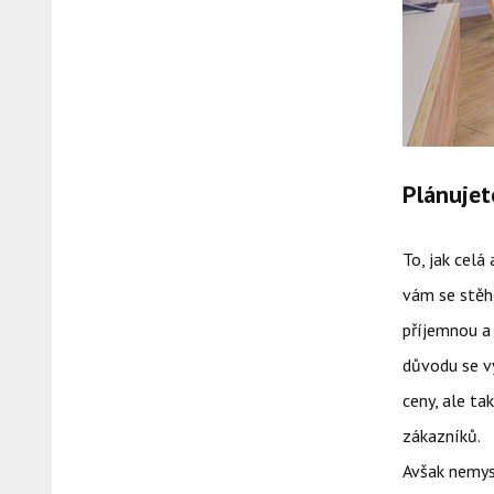
Plánujet
To, jak celá
vám se stěh
příjemnou a
důvodu se vy
ceny, ale ta
zákazníků.
Avšak nemysl