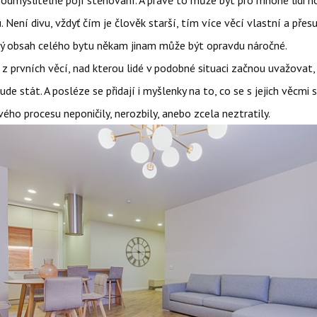
eodmyslitelně pojí stěhování. A právě to může být pro mnohé lidi 
 Není divu, vždyť čím je člověk starší, tím více věcí vlastní a pře
tý obsah celého bytu někam jinam může být opravdu náročné.
 z prvních věcí, nad kterou lidé v podobné situaci začnou uvažovat, j
ude stát. A posléze se přidají i myšlenky na to, co se s jejich věcmi 
ho procesu neponičily, nerozbily, anebo zcela neztratily.