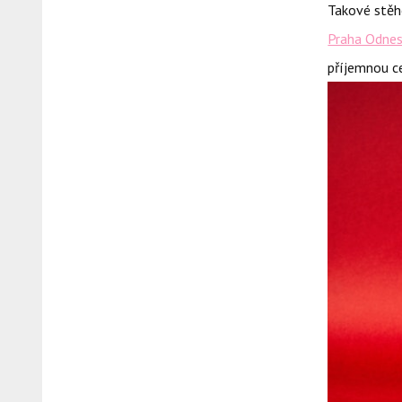
Takové stěho
Praha Odnes
příjemnou c