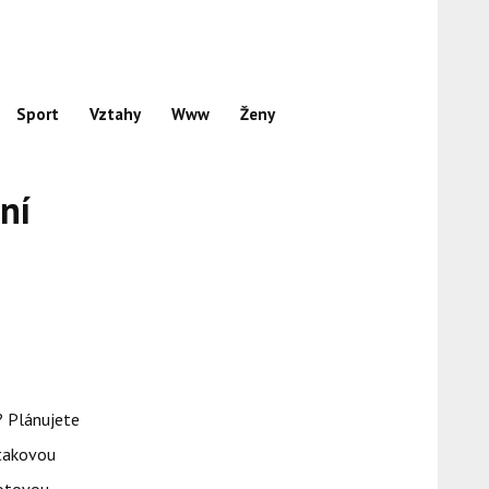
Sport
Vztahy
Www
Ženy
ní
? Plánujete
 takovou