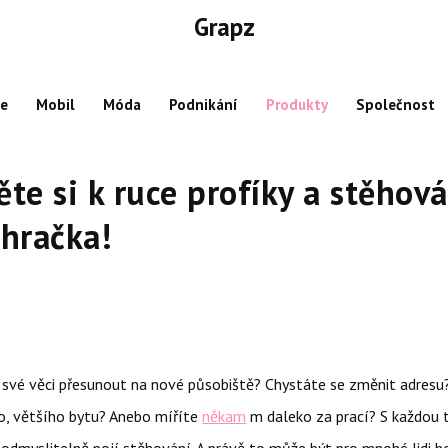
Grapz
ce
Mobil
Móda
Podnikání
Produkty
Společnost
te si k ruce profíky a stěhová
hračka!
 své věci přesunout na nové působiště? Chystáte se změnit adresu
o, většího bytu? Anebo míříte
někam
m daleko za prací? S každou