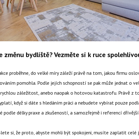
e změnu bydliště? Vezměte si k ruce spolehlivo
 akce proběhne, do velké míry záleží právě na tom, jakou firmu oslo
ováním pomohla. Podle jejích schopností se pak může jednat o vel
 rychlou záležitost, anebo naopak o hotovou katastrofu. Právě z 
platí, když si dáte s hledáním práci a nebudete vybírat pouze podle
ké podle délky praxe a zkušeností, a samozřejmě i referencí dřívějš
ete si, že proto, abyste mohli být spokojeni, musíte zaplatit celé 