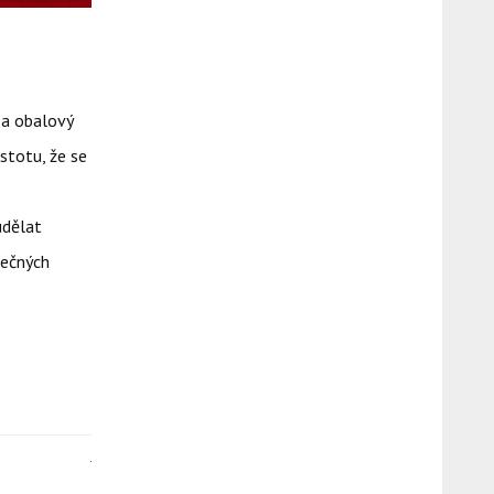
 a obalový
stotu, že se
udělat
tečných