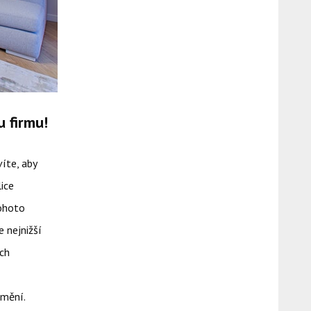
u firmu!
víte, aby
ice
tohoto
 nejnižší
ích
jmění.