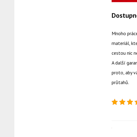
Dostupné
Mnoho práce 
materiál, kt
cestou nic ne
A další gara
proto, aby v
průtahů.