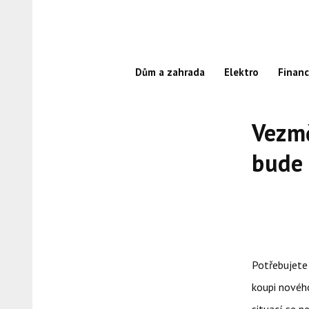
Skip
to
content
Dům a zahrada
Elektro
Finan
Vezmě
bude 
Potřebujete
koupi novéh