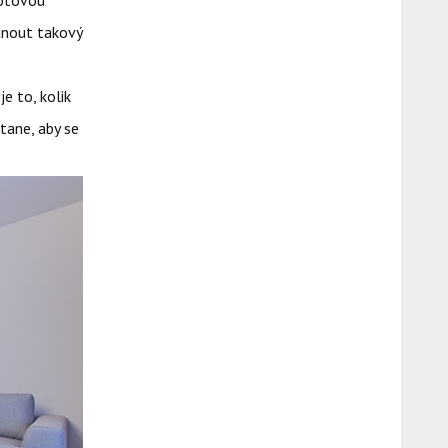
hotovou
sunout takový
e to, kolik
stane, aby se