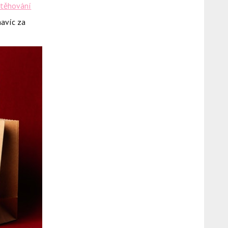
stěhování
navíc za