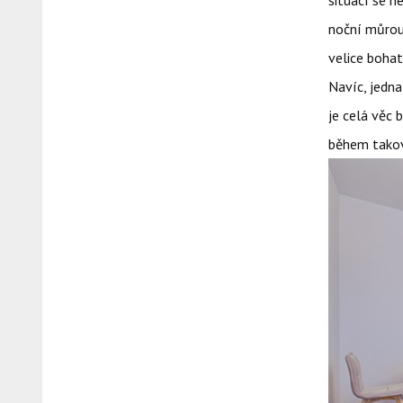
situací se n
noční můrou.
velice boha
Navíc, jedna
je celá věc b
během takové