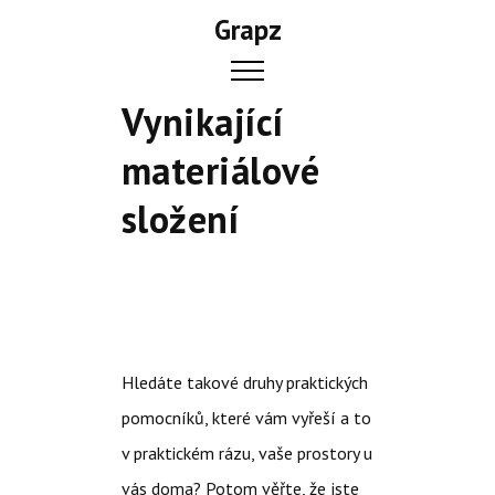
Skip
Grapz
to
content
Vynikající
materiálové
složení
Hledáte takové druhy praktických
pomocníků, které vám vyřeší a to
v praktickém rázu, vaše prostory u
vás doma? Potom věřte, že jste