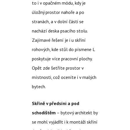
to i v opačném módu, kdy je
úložný prostor nahoře a po
stranách, a v dolní části se
nachází deska psacího stolu.
Zajímavé řešení je i u skříní
rohových, kde stůl do písmene L
poskytuje více pracovní plochy.
Opět zde šetříte prostor v
místnosti, což oceníte i v malých
bytech.
Skříně v předsíni a pod
schodištěm
– bytový architekt by
se mohl vyjádřit i k montáži skříní