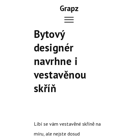
Skip
Grapz
to
content
Bytový
designér
navrhne i
vestavěnou
skříň
Líbí se vám vestavěné skříně na
míru, ale nejste dosud