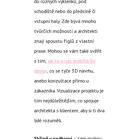
do různých výklenků, pod
schodiště nebo do předsíně či
vstupní haly. Zde bývá mnoho
tvůrčích možností a architekti
znají spoustu fíglů z vlastní
praxe. Mohou se vám také svěřit
s tím,
jak to u nás probíhá By
design
, co se týče 3D návrhu,
anebo konzultace přímo u
zákazníka. Vizualizace projektu je
tím nejdůležitějším, co spojuje
architekta s klientem, aby si ti dva
lidé rozuměli.
Skříně v podkroví
– tam mohou