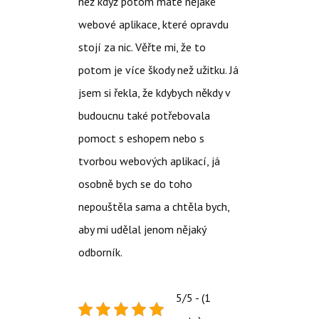
než když potom máte nějaké
webové aplikace, které opravdu
stojí za nic. Věřte mi, že to
potom je více škody než užitku. Já
jsem si řekla, že kdybych někdy v
budoucnu také potřebovala
pomoct s eshopem nebo s
tvorbou webových aplikací, já
osobně bych se do toho
nepouštěla sama a chtěla bych,
aby mi udělal jenom nějaký
odborník.
5/5 - (1