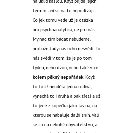
na úklid kašlou. Když přijde jejich
termín, ani se na to nepodívají.
Co jek tomu vede už je otázka
pro psychoanalytika, ne pro nás.
My nad tím bádat nebudeme,
protože tady nás ucho nesvědí. To
nás svědí v tom, že je po tom
týdnu, nebo dvou, nebo také více
kolem pěkný nepořádek
. Když
to totiž neudělá jedna rodina,
vynechá to i druhá a pak třetí a už
to jede z kopečka jako lavina, na
kterou se nabaluje další sníh. Valí
se to na nebohé obyvatelstvo, a