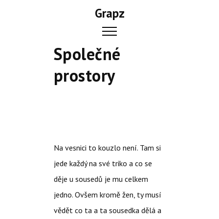
Skip
Grapz
to
content
Společné
prostory
Na vesnici to kouzlo není. Tam si
jede každý na své triko a co se
děje u sousedů je mu celkem
jedno. Ovšem kromě žen, ty musí
vědět co ta a ta sousedka dělá a