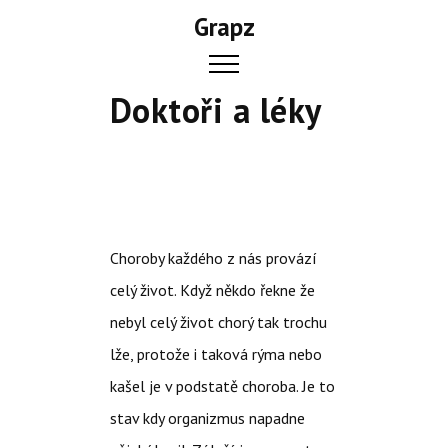
Skip
Grapz
to
content
Doktoři a léky
Choroby každého z nás provází
celý život. Když někdo řekne že
nebyl celý život chorý tak trochu
lže, protože i taková rýma nebo
kašel je v podstatě choroba. Je to
stav kdy organizmus napadne