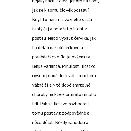
nějaký bacil. Záleží jenom na tom,
jak se k tomu člověk postaví.
Když to není nic vážného stačí
teplý čaj a poležet pár dní v
posteli. Nebo vypálit červíka, jak
to dělali naši dědečkové a
pradědečkové. To je ovšem ta
lehká varianta. Minulostí lidstvo
ovšem pronásledovali i mnohem
vážnější a v té době smrtelné
choroby na které umíralo mnoho
lidí. Pak se lidstvo rozhodlo k
tomu postavit zodpovědně a
něco dělat. Někdy náhodou a